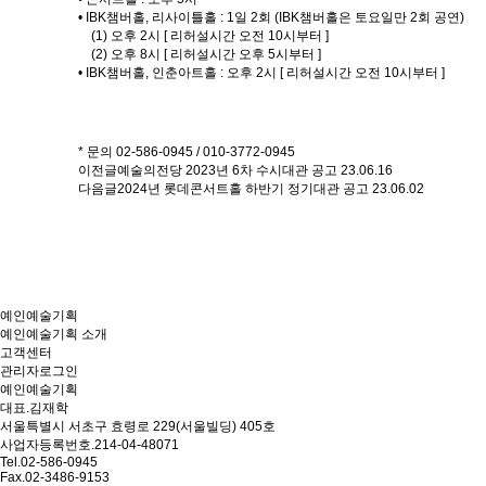
• IBK챔버홀, 리사이틀홀 : 1일 2회 (IBK챔버홀은 토요일만 2회 공연)
(1) 오후 2시 [ 리허설시간 오전 10시부터 ]
(2) 오후 8시 [ 리허설시간 오후 5시부터 ]
• IBK챔버홀, 인춘아트홀 : 오후 2시 [ 리허설시간 오전 10시부터 ]
* 문의 02-586-0945 / 010-3772-0945
이전글
예술의전당 2023년 6차 수시대관 공고
23.06.16
다음글
2024년 롯데콘서트홀 하반기 정기대관 공고
23.06.02
예인예술기획
예인예술기획 소개
고객센터
관리자로그인
예인예술기획
대표.김재학
서울특별시 서초구 효령로 229(서울빌딩) 405호
사업자등록번호.214-04-48071
Tel.02-586-0945
Fax.02-3486-9153