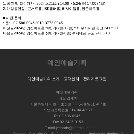
1. 공고 및 접수기간 : 2024.5.21(화) 14:00 ~ 5.24(금) 17:00 (4일)
2. 대상공연장 : 콘서트홀, IBK챔버홀, 리사이틀홀, 인춘아트홀
■ 대관 문의
* 문의 02-586-0945 / 010-3772-0945
이전글
2024년 영산아트홀 하반기(7월-12월) 5차 수시대관 공고
24.05.27
다음글
2024년 영산아트홀 상반기(7월-8월) 수시대관 공고
24.05.10
예인예술기획
예인예술기획 소개
고객센터
관리자로그인
예인예술기획
대표.김재학
서울특별시 서초구 효령로 229(서울빌딩) 405호
사업자등록번호.214-04-48071
Tel.02-586-0945
Fax.02-3486-9153
E-mail.yeinarts@hanmail.net