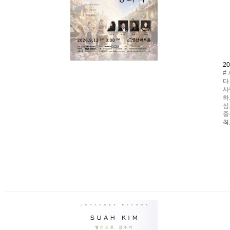
2
#
다
사
하
심
중
최