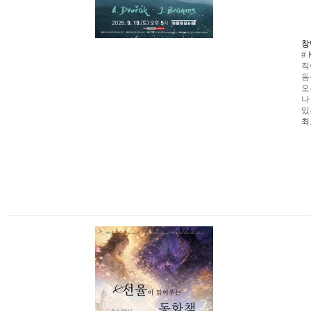
창
#
직
동
오
나
있
최