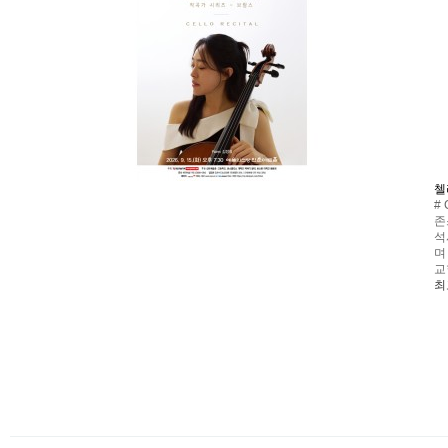
첼
#
존스
석
며
교
최