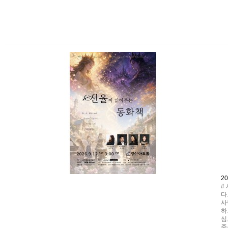
2
#
다
사
하
심
중