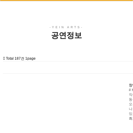
공연정보
Total 187건
1page
창
#
직
동
오
나
있
최