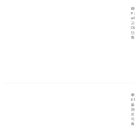
피
#
a
교
O
단
최
우
#
플
원
로
작
최