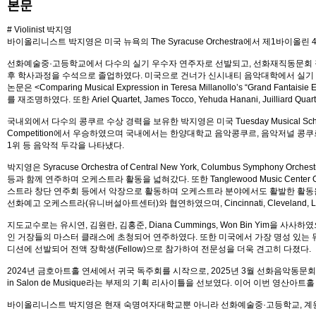
본문
# Violinist 박지영
바이올리니스트 박지영은 미국 뉴욕의 The Syracuse Orchestra에서 제1바이
선화예술중·고등학교에서 다수의 실기 우수자 연주자로 선발되고, 선화재직동문회 장학생으
후 학사과정을 수석으로 졸업하였다. 미국으로 건너가 신시내티 음악대학에서 실기 우수 장학생
논문은 <Comparing Musical Expression in Teresa Millanollo’s “Grand
를 재조명하였다. 또한 Ariel Quartet, James Tocco, Yehuda Hanani, 
국내외에서 다수의 콩쿠르 수상 경력을 보유한 박지영은 미국 Tuesday Musical Scholarship C
Competition에서 우승하였으며 국내에서는 한양대학교 음악콩쿠르, 음악저널 
1위 등 음악적 두각을 나타냈다.
박지영은 Syracuse Orchestra of Central New York, Columbus Symphony Orchestra,
등과 함께 연주하며 오케스트라 활동을 넓혀갔다. 또한 Tanglewood Music Ce
스트라 창단 연주회 등에서 악장으로 활동하며 오케스트라 분야에서도 활발한 활동을 이어왔다
선화예고 오케스트라(유니버설아트센터)와 협연하였으며, Cincinnati, Cleveland, 
지도교수로는 유시연, 김원란, 김홍준, Diana Cummings, Won Bin Yim을 사사하였으며, Ivry Gitl
인 거장들의 마스터 클래스에 초청되어 연주하였다. 또한 미국에서 가장 명성 있는 뮤직 페스티벌 중 하나인 Ta
디션에 선발되어 전액 장학생(Fellow)으로 참가하여 전문성을 더욱 견고히 다졌다.
2024년 금호아트홀 연세에서 귀국 독주회를 시작으로, 2025년 3월 선화음악동문회
in Salon de Musique라는 부제의 기획 리사이틀을 선보였다. 이어 이번 영산
바이올리니스트 박지영은 현재 숙명여자대학교뿐 아니라 선화예술중·고등학교, 계원